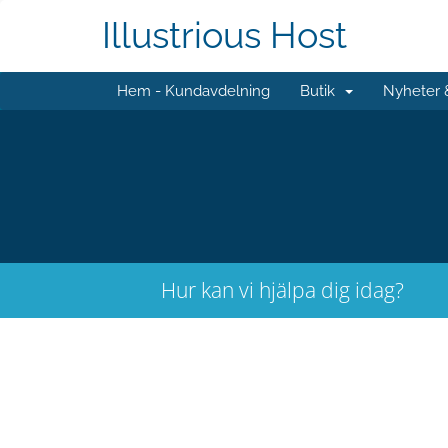
Illustrious Host
Hem - Kundavdelning
Butik
Nyheter
Hur kan vi hjälpa dig idag?